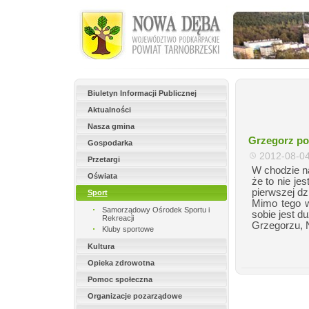
Biuletyn Informacji Publicznej
Aktualności
Nasza gmina
Grzegorz po
Gospodarka
2012-08-0
Przetargi
W chodzie n
Oświata
że to nie je
pierwszej dzi
Sport
Mimo tego w
Samorządowy Ośrodek Sportu i
sobie jest d
Rekreacji
Grzegorzu, 
Kluby sportowe
Kultura
Opieka zdrowotna
Pomoc społeczna
Organizacje pozarządowe